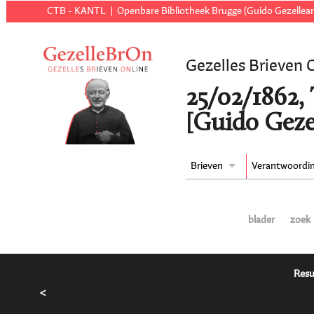
CTB - KANTL
Openbare Bibliotheek Brugge (Guido Gezellear
Gezelles Brieven 
25/02/1862, 
[Guido Geze
Brieven
Verantwoordi
blader
zoek
Resu
<