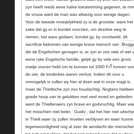
zyn heeft reeds eene halve toestemming gegeven, te min
de vrouw want de man was afwezig voor eenige dagen.
Voor de tweede moeijelykheid zy is de grootste: ware het
zake dat gy er in kondet voorzien, om dezelve weg te
nemen, het ware gedaen; kondet gy, by voorbeeld, dit
sacrificie bekomen van eenige brave mensch van
Brugg
die de Engelschen genegen is, er zyn er zoo vele of wel 
eene ryke Engelsche familie, gelyk gy by vele een groot
s
voetje vooren hebt om te kunnen tot 1000 Fr
komen voo
de vier, de kinderkes waren verlost. Indien dit voor u
onmogelyk is zullen wy hier al doen wat in onze magt is,
maer de Thieltsche zyn zoo houdachtig. Nogtans hebben
goede hoop van te gelukken met veel moed en gebeden
want de Thieltenaers zyn brave en godvruchtig. Maer wa
het misschien niet beter,
Guido
, dat het hier niet uitsch
in Thielt waer zy zullen moeten verblyven en waer hunne
tegenwoordigheid nog al zeer de aendacht der mensche
tot zich zal trekken, dat het niet gekend ware dat zy door