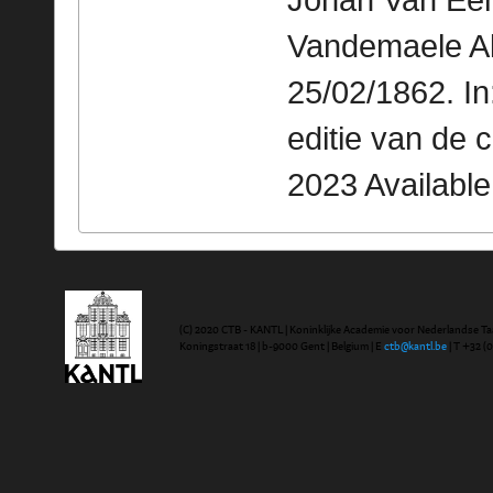
Johan Van Een
Vandemaele Alo
25/02/1862. I
editie van de 
2023 Availabl
(C) 2020 CTB - KANTL | Koninklijke Academie voor Nederlandse Ta
Koningstraat 18 | b-9000 Gent | Belgium | E
ctb@kantl.be
| T +32 (0