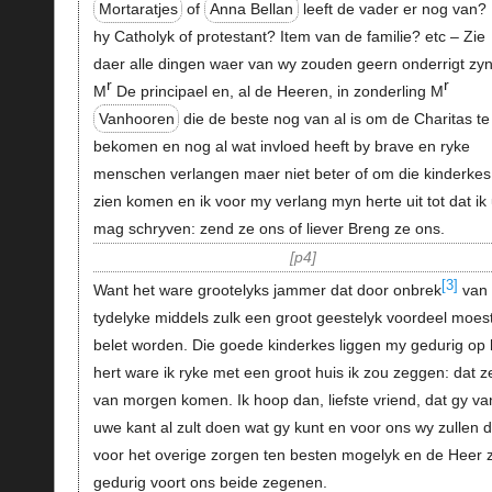
Mortaratjes
of
Anna Bellan
leeft de vader er nog van? 
hy Catholyk of protestant? Item van de familie? etc – Zie
daer alle dingen waer van wy zouden geern onderrigt zyn
r
r
M
De principael en, al de Heeren, in zonderling M
Vanhooren
die de beste nog van al is om de Charitas te
bekomen en nog al wat invloed heeft by brave en ryke
menschen verlangen maer niet beter of om die kinderkes
zien komen en ik voor my verlang myn herte uit tot dat ik
mag schryven: zend ze ons of liever Breng ze ons.
p4
[3]
Want het ware grootelyks jammer dat door onbrek
van
tydelyke middels zulk een groot geestelyk voordeel moes
belet worden. Die goede kinderkes liggen my gedurig op 
hert ware ik ryke met een groot huis ik zou zeggen: dat z
van morgen komen. Ik hoop dan, liefste vriend, dat gy va
uwe kant al zult doen wat gy kunt en voor ons wy zullen 
voor het overige zorgen ten besten mogelyk en de Heer z
gedurig voort ons beide zegenen.