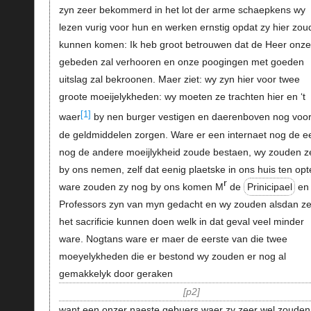
zyn zeer bekommerd in het lot der arme schaepkens wy
lezen vurig voor hun en werken ernstig opdat zy hier zo
kunnen komen: Ik heb groot betrouwen dat de Heer onze
gebeden zal verhooren en onze poogingen met goeden
uitslag zal bekroonen. Maer ziet: wy zyn hier voor twee
groote moeijelykheden: wy moeten ze trachten hier en ‘t
[1]
waer
by nen burger vestigen en daerenboven nog voo
de geldmiddelen zorgen. Ware er een internaet nog de e
nog de andere moeijlykheid zoude bestaen, wy zouden z
by ons nemen, zelf dat eenig plaetske in ons huis ten opte
r
ware zouden zy nog by ons komen M
de
Prinicipael
en
Professors zyn van myn gedacht en wy zouden alsdan ze
het sacrificie kunnen doen welk in dat geval veel minder
ware. Nogtans ware er maer de eerste van die twee
moeyelykheden die er bestond wy zouden er nog al
gemakkelyk door geraken
p2
want een onzer naeste gebuers waer zy zeer wel zouden