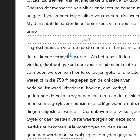
Charitas der menschen van alhier ondersteund zouden z
hetgeen byna zonder twyfel alhier zou moeten uitschynen
My dunkt dat dit honderdmael beter zou zyn en voor de
arme
p3
Engelschmans en voor de goede naem van Engeland alh
[2]
dat dit konde vermyd
worden. Als het u belieft dan
Guidon, doet wat gy kunt daervoor en indien het niet kan
vermeden worden van hier te schooijen gelief ons te late
weten of in die 750 fr begrepen zyn de onkosten van
bedding, lynwaed, kleederen, boeken, enz. verblyf
gedurende de Vakans wy hopen van neen en dat dit slec
eene som is gelyk voor pension de collège waer alle dez
dingen uitgesloten worden. Daerenboven is er zeker gee
twyfel of daer bestaen vaste waerborgen om deze som
jaerlyks te bekomen. Alle voorzorgen zouden zeker
genomen worden om vervolging te vermyden gelyk voor