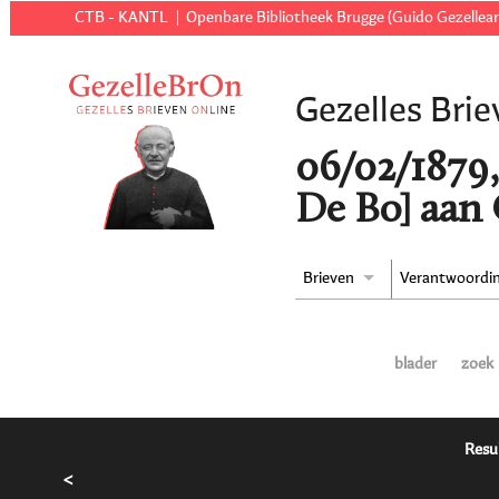
CTB - KANTL
Openbare Bibliotheek Brugge (Guido Gezellear
Gezelles Brie
06/02/1879,
De Bo] aan 
Brieven
Verantwoordi
blader
zoek
Resu
<