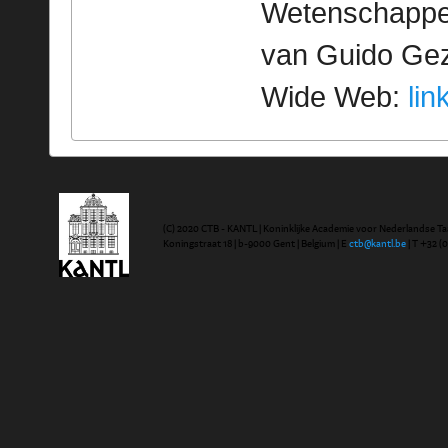
Wetenschappeli
van Guido Geze
Wide Web:
lin
(C) 2020 CTB - KANTL | Koninklijke Academie voor Nederlandse Ta
Koningstraat 18 | b-9000 Gent | Belgium | E
ctb@kantl.be
| T +32 (0