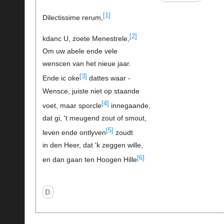
[1]
Dilectissime rerum,
[2]
kdanc U, zoete Menestrele,
Om uw abele ende vele
wenscen van het nieue jaar.
[3]
Ende ic oke
dattes waar -
Wensce, juiste niet op staande
[4]
voet, maar sporcle
innegaande,
dat gi, 't meugend zout of smout,
[5]
leven ende ontlyven
zoudt
in den Heer, dat 'k zeggen wille,
[6]
en dan gaan ten Hoogen Hille
D.