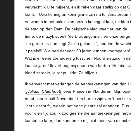
verwacht ik U te mijnent, en ik reken daar stellig op dat Gi
komt. - Uwe koning en koninginne zijn nu te
Amsterdam
en wonen in het paleis van onzen koning aldaar, midden 
de stad op den Dam. De belgische vlag waait er van de
tinne, de muzyk speelt "de Brabançonne", en onze burge
"de garde-civique zegt Gijliên geloof ik", houden de wacht
't paleis!!! Wie had dat voor 50 jaren kunnen voorspellen! 
Wat is er eene toenadering tusschen Noord en Zuid in de
laatste jaren! Ik verheug mij daarin van harten. Het diets
bloed spreekt, ja roept luide! Zo blijve ‘t.
Ik verwacht met verlangen de aanteekeningen van den Hr
Juliaan Claerhout
over Friesen in Vlanderen. Mijn opst
moet uiterlik half-November ten burele zijn van 't bestier 
het tijdschrift,
waarin het eene plaats zal erlangen. Dus
vóór dien tijd zou ik zoo geerne die aanteekeningen heb
komen ze later, dan kunnen ze mij niet meer van dienst zi
-