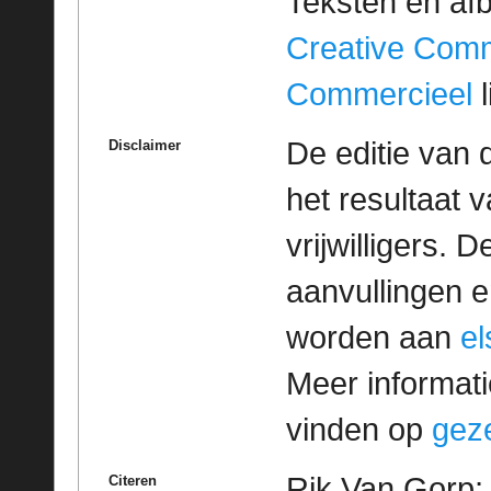
Teksten en af
Creative Com
Commercieel
l
De editie van 
Disclaimer
het resultaat
vrijwilligers. 
aanvullingen 
worden aan
e
Meer informatie
vinden op
geze
Rik Van Gorp; 
Citeren