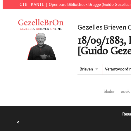
CTB - KANTL
Openbare Bibliotheek Brugge (Guido Gezellear
Gezelles Brieven 
18/09/1883,
[Guido Geze
Brieven
Verantwoordi
blader
zoek
Resu
<