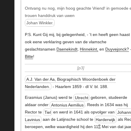
Ontvang nu nog, mijn hoog geachte Vriend! in gemoede 
trouen handdruk van uwen
Johan Winkler.
P.S. Kunt Gij mij, bij gelegenheid, - 't en heeft geen haast 
ook eene verklaring geven van de vlamsche
geslachtsnamen
Daenekindt
,
Hinnekint,
en
Duyvejonck?
Bitte
!
p3
A.J. Van der Aa, Biographisch Woordenboek der
Nederlanden.
- Haarlem 1859 - dl V. bl. 188.
Erasmius (Janus) werd te
Utrecht
geboren, studeerde
aldaar onder
Antonius Aemilius
. Reeds in 1634 was hij
Rector te
Tiel
en werd in 1641 als opvolger van
Johann
Lavinius
aan de Latijnsche school te
Harderwijk
als Rec
e
beroepen, welke waardigheid hij den 11
Mei van dat jaa