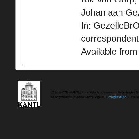
Johan aan Gez
In: GezelleBrO
correspondent
Available fro
(C) 2020 CTB - KANTL | Koninklijke Academie voor Nederlandse Ta
Koningstraat 18 | b-9000 Gent | Belgium | E
ctb@kantl.be
| T +32 (0