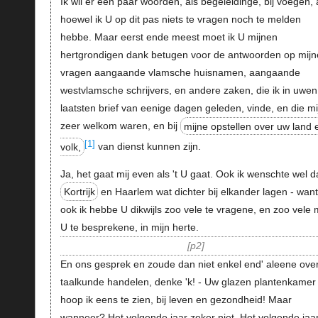
Ik wil er een paar woorden, als begeleidinge, bij voegen, 
hoewel ik U op dit pas niets te vragen noch te melden
hebbe. Maar eerst ende meest moet ik U mijnen
hertgrondigen dank betugen voor de antwoorden op mijn
vragen aangaande vlamsche huisnamen, aangaande
westvlamsche schrijvers, en andere zaken, die ik in uwen
laatsten brief van eenige dagen geleden, vinde, en die mi
zeer welkom waren, en bij
mijne opstellen over uw land 
[1]
volk,
van dienst kunnen zijn.
Ja, het gaat mij even als 't U gaat. Ook ik wenschte wel d
Kortrijk
en Haarlem wat dichter bij elkander lagen - wan
ook ik hebbe U dikwijls zoo vele te vragene, en zoo vele 
U te besprekene, in mijn herte.
p2
En ons gesprek en zoude dan niet enkel end' aleene ove
taalkunde handelen, denke 'k! - Uw glazen plantenkamer
hoop ik eens te zien, bij leven en gezondheid! Maar
wanneer? Het volgende jaar zeker niet. Het volgende jaa