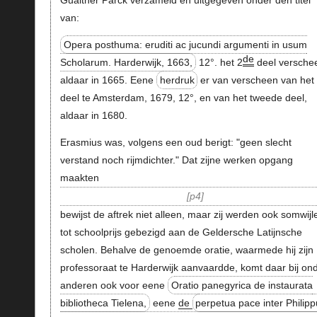
Gualther Parck verzameld en uitgegeven onder den titel
van:
Opera posthuma: eruditi ac jucundi argumenti in usum
de
Scholarum. Harderwijk, 1663,
12°. het 2
deel versche
aldaar in 1665. Eene
herdruk
er van verscheen van het
deel te Amsterdam, 1679, 12°, en van het tweede deel,
aldaar in 1680.
Erasmius was, volgens een oud berigt: "geen slecht
verstand noch rijmdichter." Dat zijne werken opgang
maakten
p4
bewijst de aftrek niet alleen, maar zij werden ook somwijl
tot schoolprijs gebezigd aan de Geldersche Latijnsche
scholen. Behalve de genoemde oratie, waarmede hij zijn
professoraat te Harderwijk aanvaardde, komt daar bij on
anderen ook voor eene
Oratio panegyrica de instaurata
bibliotheca Tielena,
eene
de
perpetua pace inter Philip