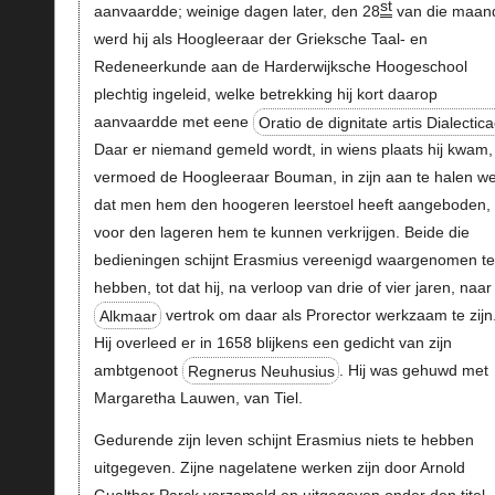
st
aanvaardde; weinige dagen later, den 28
van die maan
werd hij als Hoogleeraar der Grieksche Taal- en
Redeneerkunde aan de Harderwijksche Hoogeschool
plechtig ingeleid, welke betrekking hij kort daarop
aanvaardde met eene
Oratio de dignitate artis Dialectic
Daar er niemand gemeld wordt, in wiens plaats hij kwam,
vermoed de Hoogleeraar Bouman, in zijn aan te halen we
dat men hem den hoogeren leerstoel heeft aangeboden,
voor den lageren hem te kunnen verkrijgen. Beide die
bedieningen schijnt Erasmius vereenigd waargenomen te
hebben, tot dat hij, na verloop van drie of vier jaren, naar
Alkmaar
vertrok om daar als Prorector werkzaam te zijn
Hij overleed er in 1658 blijkens een gedicht van zijn
ambtgenoot
Regnerus Neuhusius
. Hij was gehuwd met
Margaretha Lauwen, van Tiel.
Gedurende zijn leven schijnt Erasmius niets te hebben
uitgegeven. Zijne nagelatene werken zijn door Arnold