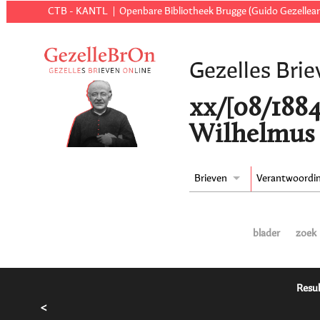
CTB - KANTL
Openbare Bibliotheek Brugge (Guido Gezellear
Gezelles Brie
xx/[08/1884
Wilhelmus 
Brieven
Verantwoordi
blader
zoek
Resul
<