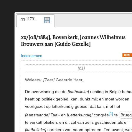
gg.11731
xx/[08/1884], Bovenkerk, Joannes Wilhelmus
Brouwers aan [Guido Gezelle]
Indextermen
p1
Weleerw.
Zeer
Geëerde Heer,
De overwinning die de
katholieke
richting in België beha
heeft op politiek gebied, kan, dunkt mij; en moet worden
voortgezet op letterkundig gebied; dat kan, met het
[1]
aanstaande
Taal- en
Letterkundig
congrès
te
Brugg
te verkatholieken: en dit zal van zelfs geschieden als er
katholieke
sprekers van naam optreden. Ten uwent, war