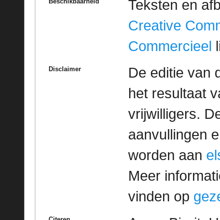
Teksten en af
Beschikbaarheid
Creative Com
Commercieel
l
De editie van 
Disclaimer
het resultaat
vrijwilligers. 
aanvullingen 
worden aan
e
Meer informatie
vinden op
geze
Citeren