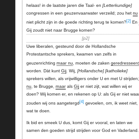
helaas! in de laatste jaren die Taal- en
Letterkundige
congressen in een geuzenvaarwater verzeild; zou het
nu
[2]
niet plicht zijn in de goede richting terug te komen?
En
Gij zoudt niet naar Brugge komen?
p2
Uwe liberalen, gesteund door de Hollandsche
Protestantsche sprekers, kwamen van zelfs in
geuzenrichting
maar nu
, moeten de zaken
geredresseer
worden. Dàt kunt
Gij
. Wij,
Hollandsche
katholieke
sprekers willen, als vrijwilligers onder U en met U strijden;
nu
, te Brugge,
maar
als
Gij
er niet zijt, wat willen wij er
doen? Wij komen er, en rekenen op U: als Gij er niet waar
[4]
zouden wij ons aangetergd
gevoelen, om, ik weet niet,
wat te doen.
Ik bid en smeek U dus, komt Gij er vooral, en laten we
samen den goeden strijd strijden voor God en Vaderland.