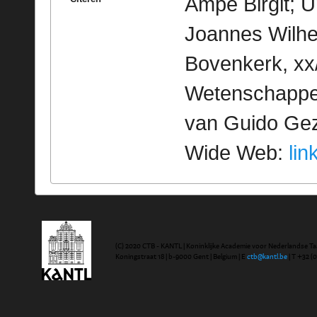
Ampe Birgit; U
Joannes Wilhe
Bovenkerk, xx/
Wetenschappeli
van Guido Geze
Wide Web:
lin
(C) 2020 CTB - KANTL | Koninklijke Academie voor Nederlandse Ta
Koningstraat 18 | b-9000 Gent | Belgium | E
ctb@kantl.be
| T +32 (0