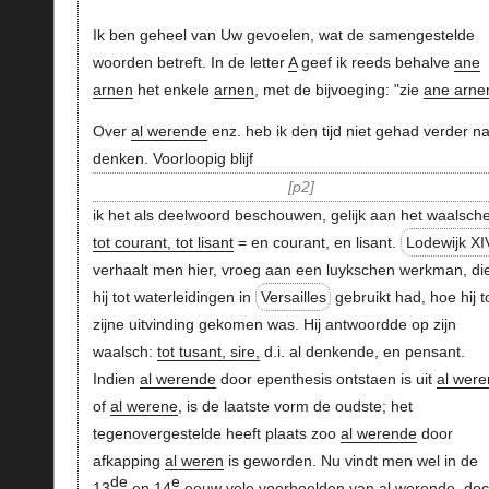
Ik ben geheel van Uw gevoelen, wat de samengestelde
woorden betreft. In de letter
A
geef ik reeds behalve
ane
arnen
het enkele
arnen
, met de bijvoeging: "zie
ane arne
Over
al werende
enz. heb ik den tijd niet gehad verder na
denken. Voorloopig blijf
p2
ik het als deelwoord beschouwen, gelijk aan het waalsch
tot courant, tot lisant
= en courant, en lisant.
Lodewijk XI
verhaalt men hier, vroeg aan een luykschen werkman, di
hij tot waterleidingen in
Versailles
gebruikt had, hoe hij t
zijne uitvinding gekomen was. Hij antwoordde op zijn
waalsch:
tot tusant, sire,
d.i. al denkende, en pensant.
Indien
al werende
door epenthesis ontstaen is uit
al were
of
al werene
, is de laatste vorm de oudste; het
tegenovergestelde heeft plaats zoo
al werende
door
afkapping
al weren
is geworden. Nu vindt men wel in de
de
e
13
en 14
eeuw vele voorbeelden van
al werende
, do