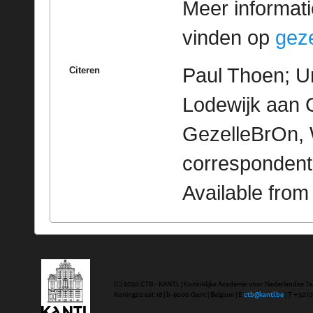
Meer informatie
vinden op
geze
Paul Thoen; Un
Citeren
Lodewijk aan G
GezelleBrOn, 
correspondent
Available fro
(C) 2020 CTB - KANTL | Koninklijke Academie voor Nederlandse Ta
Koningstraat 18 | b-9000 Gent | Belgium | E
ctb@kantl.be
| T +32 (0