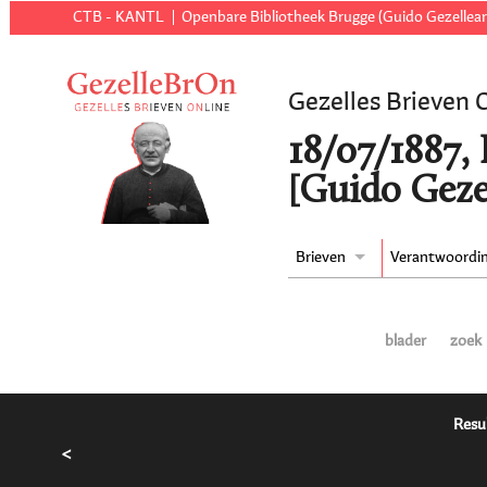
CTB - KANTL
Openbare Bibliotheek Brugge (Guido Gezellear
Gezelles Brieven 
18/07/1887,
[Guido Geze
Brieven
Verantwoordi
blader
zoek
Resu
<