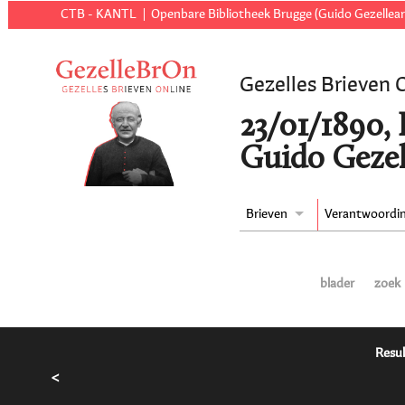
CTB - KANTL
Openbare Bibliotheek Brugge (Guido Gezellear
Gezelles Brieven 
23/01/1890,
Guido Gezel
Brieven
Verantwoordi
blader
zoek
Resul
<