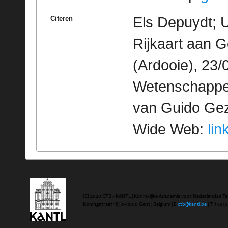
Els Depuydt; U
Citeren
Rijkaart aan 
(Ardooie), 23/
Wetenschappeli
van Guido Geze
Wide Web:
lin
(C) 2020 CTB - KANTL | Koninklijke Academie voor Nederlandse Ta
Koningstraat 18 | b-9000 Gent | Belgium | E
ctb@kantl.be
| T +32 (0