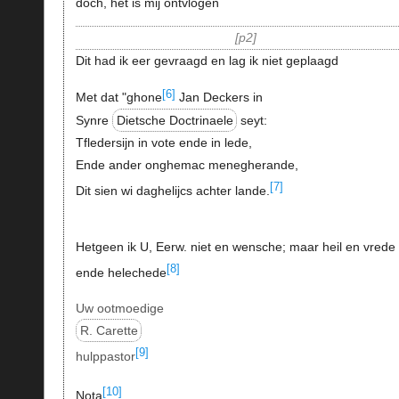
doch, het is mij ontvlogen
p2
Dit had ik eer gevraagd en lag ik niet geplaagd
[6]
Met dat "ghone
Jan Deckers in
Synre
Dietsche Doctrinaele
seyt:
Tfledersijn in vote ende in lede,
Ende ander onghemac menegherande,
[7]
Dit sien wi daghelijcs achter lande.
Hetgeen ik U, Eerw. niet en wensche; maar heil en vrede
[8]
ende helechede
Uw ootmoedige
R. Carette
[9]
hulppastor
[10]
Nota