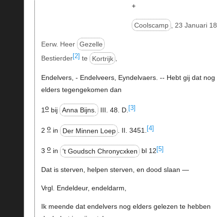
+
Coolscamp
, 23 Januari 1
Eerw. Heer
Gezelle
[2]
Bestierder
te
Kortrijk
,
Endelvers, - Endelveers, Eyndelvaers. -- Hebt gij dat nog
elders tegengekomen dan
o
[3]
1
bij
Anna Bijns.
III. 48. D.
o
[4]
2
in
Der Minnen Loep
. II. 3451.
o
[5]
3
in
't Goudsch Chronycxken
bl 12
Dat is sterven, helpen sterven, en dood slaan —
Vrgl. Endeldeur, endeldarm,
Ik meende dat endelvers nog elders gelezen te hebben