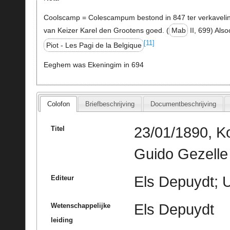
Coolscamp = Colescampum bestond in 847 ter verkaveli
van Keizer Karel den Grootens goed. (
Mab
II, 699) Also
[11]
Piot - Les Pagi de la Belgique
Eeghem was Ekeningim in 694
Colofon
Briefbeschrijving
Documentbeschrijving
23/01/1890, K
Titel
Guido Gezelle
Els Depuydt; U
Editeur
Els Depuydt
Wetenschappelijke
leiding