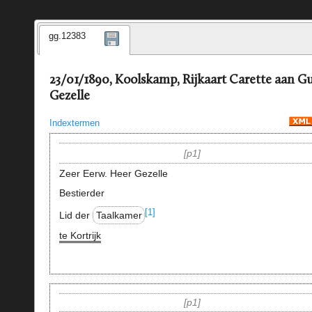
gg.12383
23/01/1890, Koolskamp, Rijkaart Carette aan G
Gezelle
Indextermen
p1
Zeer Eerw. Heer Gezelle
Bestierder
[1]
Lid der
Taalkamer
te Kortrijk
p1