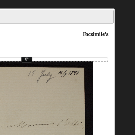
Facsimile's
0°