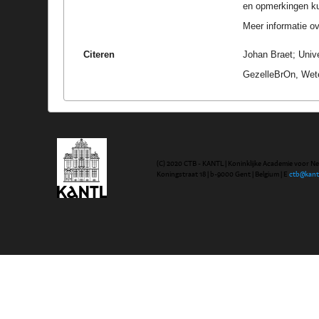
en opmerkingen k
Meer informatie ove
Citeren
Johan Braet; Univ
GezelleBrOn, Wete
(C) 2020 CTB - KANTL | Koninklijke Academie voor N
Koningstraat 18 | b-9000 Gent | Belgium | E
ctb@kant