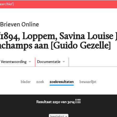
earchief)
 Brieven Online
/1894, Loppem, Savina Louise 
nchamps aan [Guido Gezelle]
Verantwoording
Documentatie
blader
zoek
zoekresultaten
bewaarlijst
Resultaat 2250 van 3014
leestekst