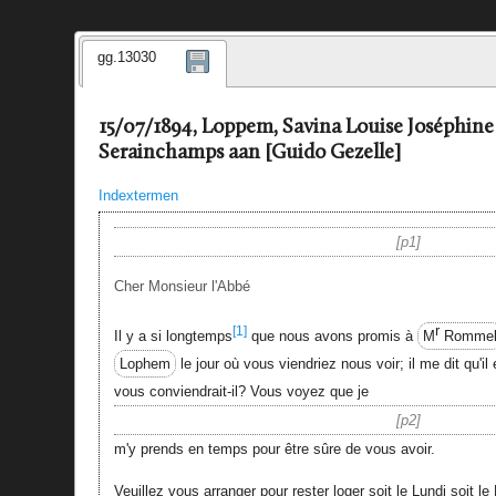
gg.13030
15/07/1894, Loppem, Savina Louise Joséphin
Serainchamps aan [Guido Gezelle]
Indextermen
p1
Cher Monsieur l'Abbé
r
[1]
Il y a si longtemps
que nous avons promis à
M
Romme
Lophem
le jour où vous viendriez nous voir; il me dit qu'il 
vous conviendrait-il? Vous voyez que je
p2
m'y prends en temps pour être sûre de vous avoir.
Veuillez vous arranger pour rester loger soit le Lundi soit l