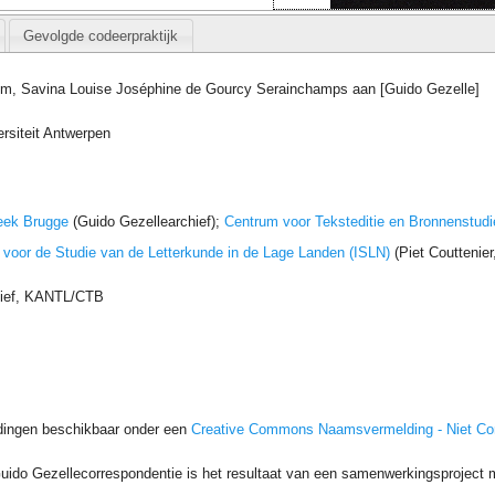
Gevolgde codeerpraktijk
em, Savina Louise Joséphine de Gourcy Serainchamps aan [Guido Gezelle]
rsiteit Antwerpen
eek Brugge
(Guido Gezellearchief);
Centrum voor Teksteditie en Bronnenstudi
t voor de Studie van de Letterkunde in de Lage Landen (ISLN)
(Piet Couttenie
hief, KANTL/CTB
dingen beschikbaar onder een
Creative Commons Naamsvermelding - Niet C
uido Gezellecorrespondentie is het resultaat van een samenwerkingsproject me