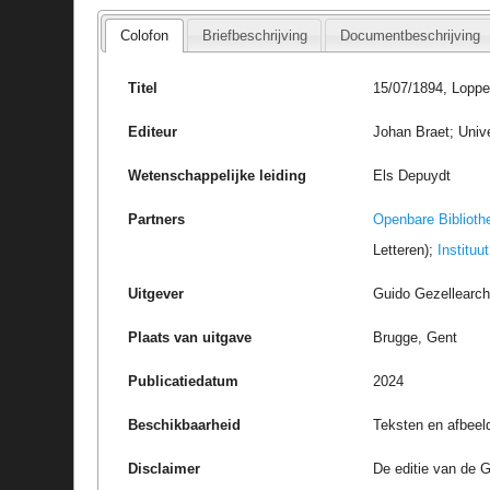
Colofon
Briefbeschrijving
Documentbeschrijving
Titel
15/07/1894, Lopp
Editeur
Johan Braet; Unive
Wetenschappelijke leiding
Els Depuydt
Partners
Openbare Biblioth
Letteren);
Instituu
Uitgever
Guido Gezellearc
Plaats van uitgave
Brugge, Gent
Publicatiedatum
2024
Beschikbaarheid
Teksten en afbeel
Disclaimer
De editie van de G