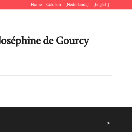
Home
Colofon
[Nederlands]
[English]
Joséphine de Gourcy
>