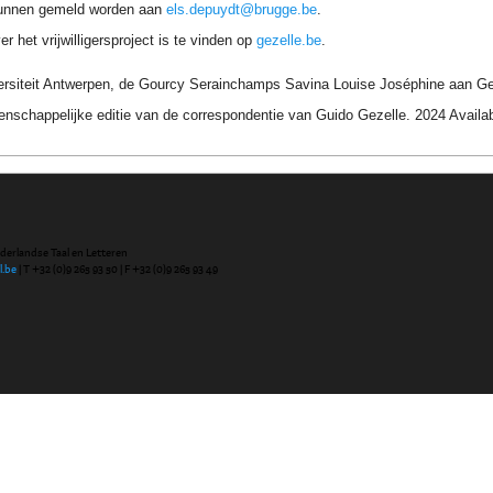
unnen gemeld worden aan
els.depuydt@brugge.be
.
r het vrijwilligersproject is te vinden op
gezelle.be
.
ersiteit Antwerpen, de Gourcy Serainchamps Savina Louise Joséphine aan Ge
nschappelijke editie van de correspondentie van Guido Gezelle. 2024 Avail
ederlandse Taal en Letteren
l.be
| T +32 (0)9 265 93 50 | F +32 (0)9 265 93 49