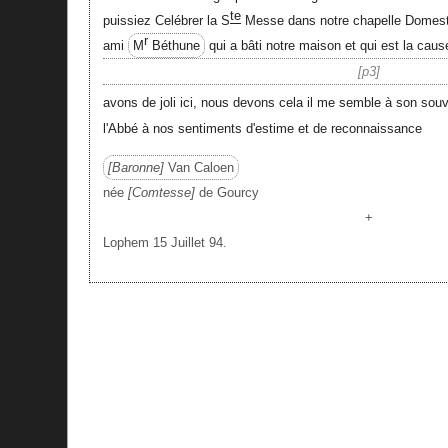
te
puissiez Celébrer la S
Messe dans notre chapelle Domesti
r
ami
M
Béthune
qui a bâti notre maison et qui est la cau
p3
avons de joli ici, nous devons cela il me semble à son souv
l'Abbé à nos sentiments d'estime et de reconnaissance
Baronne
Van Caloen
née
Comtesse
de Gourcy
+
Lophem 15 Juillet 94.