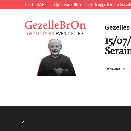
CTB - KANTL
Openbare Bibliotheek Brugge (Guido Gezell
Gezelles
15/07
Serai
Brieven
<