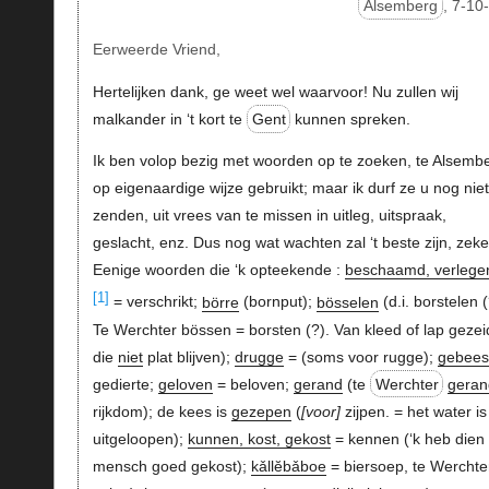
Alsemberg
, 7-10
Eerweerde Vriend,
Hertelijken dank, ge weet wel waarvoor! Nu zullen wij
malkander in ‘t kort te
Gent
kunnen spreken.
Ik ben volop bezig met woorden op te zoeken, te Alsemb
op eigenaardige wijze gebruikt; maar ik durf ze u nog niet
zenden, uit vrees van te missen in uitleg, uitspraak,
geslacht, enz. Dus nog wat wachten zal ‘t beste zijn, zek
Eenige woorden die ‘k opteekende :
beschaamd, verlege
[1]
= verschrikt;
börre
(bornput);
bösselen
(d.i. borstelen (
Te Werchter bössen = borsten (?). Van kleed of lap gezei
die
niet
plat blijven);
drugge
= (soms voor rugge);
gebees
gedierte;
geloven
= beloven;
gerand
(te
Werchter
geran
rijkdom); de kees is
gezepen
(
voor
zijpen. = het water is
uitgeloopen);
kunnen, kost, gekost
= kennen (‘k heb dien
mensch goed gekost);
kǎllĕbǎboe
= biersoep, te Werchte