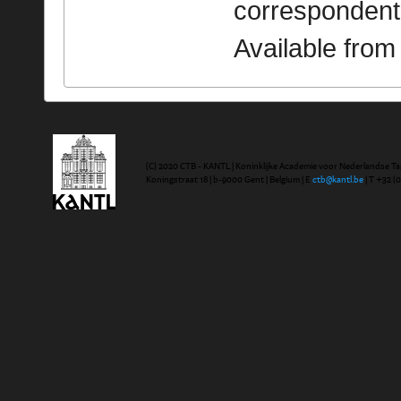
correspondent
Available fro
(C) 2020 CTB - KANTL | Koninklijke Academie voor Nederlandse Ta
Koningstraat 18 | b-9000 Gent | Belgium | E
ctb@kantl.be
| T +32 (0