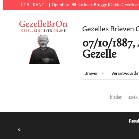
CTB - KANTL
Openbare Bibliotheek Brugge (Guido Gezellear
Gezelles Brieven 
07/10/1887,
Gezelle
Brieven
Verantwoordi
blader
zoek
Resul
<