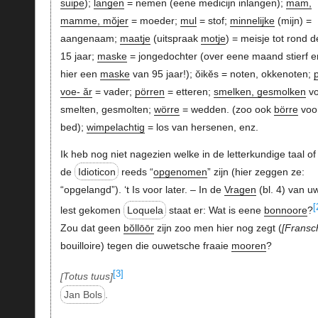
suipe
);
langen
= nemen (eene medicijn inlangen);
mam,
mamme, mŏjer
= moeder;
mul
= stof;
minnelijke
(mijn) =
aangenaam;
maatje
(uitspraak
motje
) = meisje tot rond d
15 jaar;
maske
= jongedochter (over eene maand stierf e
hier een
maske
van 95 jaar!); ŏikĕs = noten, okkenoten;
voe- ǎr
= vader;
pörren
= etteren;
smelken, gesmolken
vo
smelten, gesmolten;
wörre
= wedden. (zoo ook
börre
voo
bed);
wimpelachtig
= los van hersenen, enz.
Ik heb nog niet nagezien welke in de letterkundige taal of 
de
Idioticon
reeds “
opgenomen
” zijn (hier zeggen ze:
“opgelangd”). ‘t Is voor later. – In de
Vragen
(bl. 4) van u
[
lest gekomen
Loquela
staat er: Wat is eene
bonnoore
?
Zou dat geen
bŏllōōr
zijn zoo men hier nog zegt (
Fransc
bouilloire) tegen die ouwetsche fraaie
mooren
?
[3]
Totus tuus
Jan Bols
.