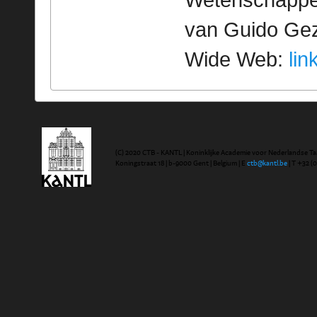
Wetenschappeli
van Guido Geze
Wide Web:
lin
(C) 2020 CTB - KANTL | Koninklijke Academie voor Nederlandse Ta
Koningstraat 18 | b-9000 Gent | Belgium | E
ctb@kantl.be
| T +32 (0