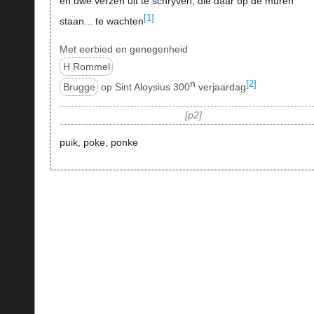
en uwe verzen uit te schryven, die daar op de muren
[1]
staan... te wachten
Met eerbied en genegenheid
H Rommel
n
[2]
Brugge
op Sint Aloysius 300
verjaardag
p2
puik, poke, ponke