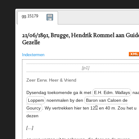
gg.15179
21/06/1891, Brugge, Hendrik Rommel aan Guid
Gezelle
Indextermen
p1
Zeer Eerw. Heer & Vriend
Dysendag toekomende ga ik met
E.H. Edm. Wallays
na
Loppem
noenmalen by den
Baron van Caloen de
n
Gourcy
. Wy vertrekken hier ten 12
en 40 m. Zou het u
dezen
…