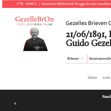
CTB - KANTL
Openbare Bibliotheek Brugge (Guido Gezellear
Gezelles Brieven 
21/06/1891,
Guido Gezel
Brieven
Verantwoordi
blader
zoek
Resul
<