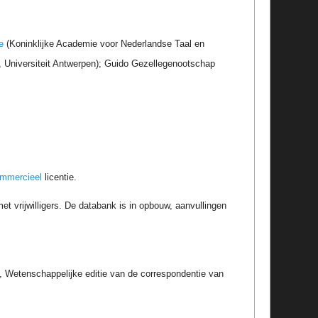
e
(Koninklijke Academie voor Nederlandse Taal en
r, Universiteit Antwerpen); Guido Gezellegenootschap
ommercieel
licentie.
t vrijwilligers. De databank is in opbouw, aanvullingen
 Wetenschappelijke editie van de correspondentie van