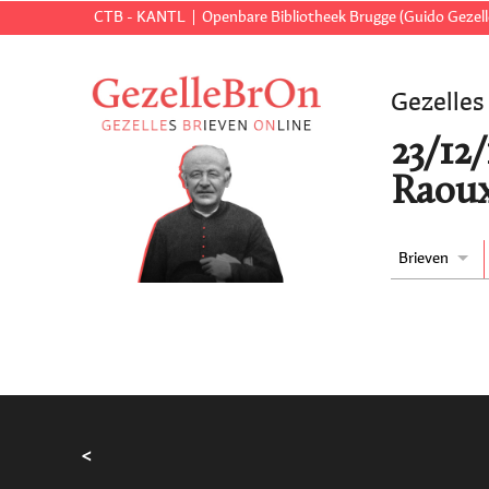
CTB - KANTL
Openbare Bibliotheek Brugge (Guido Gezell
Gezelles
23/12
Raoux
Brieven
<