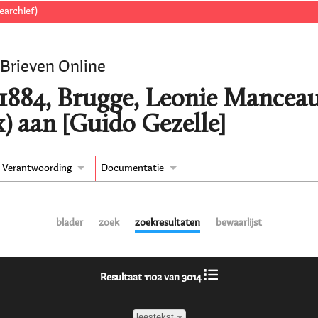
earchief)
 Brieven Online
/1884, Brugge, Leonie Mancea
) aan [Guido Gezelle]
Verantwoording
Documentatie
blader
zoek
zoekresultaten
bewaarlijst
Resultaat 1102 van 3014
leestekst