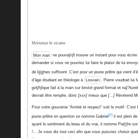
Monsieur le vicaire
Mon mari
ne pouva
n
t trouver un instant pour vous écri
demander si vous ne pourriez lui faire le plaisir de lui envo
de li
g
nes suffisent. C’est pour un jeune prêtre qui vient d’
d’âge étudiant en théologie à
Louvain
. Pierre voudrait lui
got
h
ique fait à la main sur bristol grand format et na
?ture
devrait être remplie, donc
xxx
mieux que
…
Révérend M
Pour votre gouverne “Amitié et respect” soit le motif. C’est l’
[2]
jeune prêtre en question se nomme Gabriel
il est plein d
ayant le sentiment du beau et du vrai, il nomme Pie
r
re son
!... Je vous dis tout ceci afin que vous puissiez choisir qu