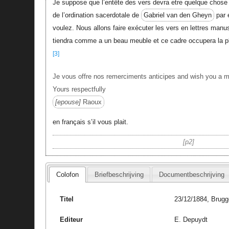
Je suppose que l’entête des vers devra etre quelque chose e
de l’ordination sacerdotale de
Gabriel van den Gheyn
par 
voulez. Nous allons faire exécuter les vers en lettres manusc
tiendra comme a un beau meuble et ce cadre occupera la pla
[3]
Je vous offre nos remerciments anticipes and wish you a m
Yours respectfully
epouse
Raoux
en français s’il vous plait.
p2
Colofon
Briefbeschrijving
Documentbeschrijving
Titel
23/12/1884, Brugg
Editeur
E. Depuydt