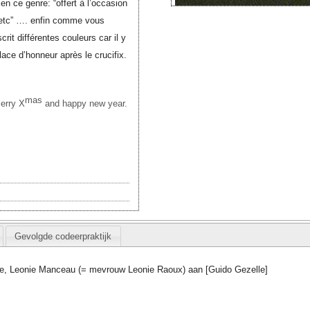
n ce genre: “offert à l’occasion
etc” …. enfin comme vous
rit différentes couleurs car il y
ce d’honneur après le crucifix.
mas
erry X
and happy new year.
Gevolgde codeerpraktijk
e, Leonie Manceau (= mevrouw Leonie Raoux) aan [Guido Gezelle]