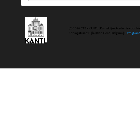
(C) 2020 CTB - KANTL | Koninklijke Academie voor N
Koningstraat 18 | b-9000 Gent | Belgium | E
ctb@kant