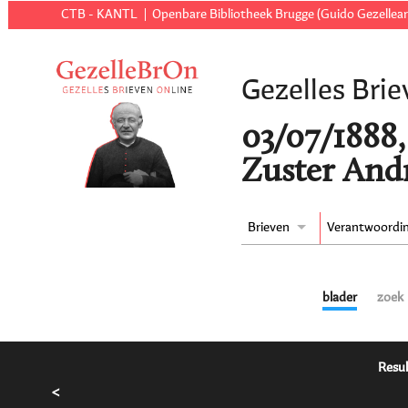
CTB - KANTL
Openbare Bibliotheek Brugge (Guido Gezellear
Gezelles Brie
03/07/1888,
Zuster Andr
Brieven
Verantwoordi
blader
zoek
Resul
<