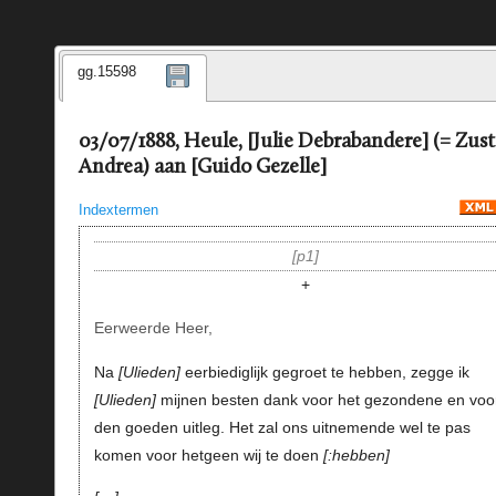
gg.15598
03/07/1888, Heule, [Julie Debrabandere] (= Zust
Andrea) aan [Guido Gezelle]
Indextermen
p1
+
Eerweerde Heer,
Na
Ulieden
eerbiediglijk gegroet te hebben, zegge ik
Ulieden
mijnen besten dank voor het gezondene en voo
den goeden uitleg. Het zal ons uitnemende wel te pas
komen voor hetgeen wij te doen
:hebben