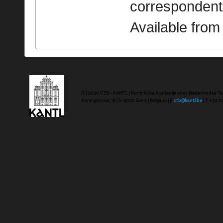
correspondent
Available fro
(C) 2020 CTB - KANTL | Koninklijke Academie voor Nederlandse Ta
Koningstraat 18 | b-9000 Gent | Belgium | E
ctb@kantl.be
| T +32 (0