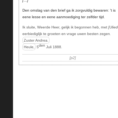
…
Den omslag van den brief ga ik zorgvuldig bewaren: 't is
eene lesse en eene aanmoediging ter zelfder tijd.
Ik sluite, Weerde Heer, gelijk ik begonnen heb, met
Ulie
eerbiediglijk te groeten en vrage uwen besten zegen.
Zuster Andrea.
den
Heule,
5
Juli 1888.
p2