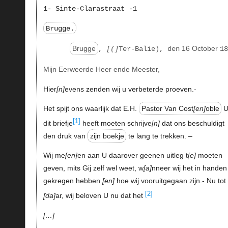
1- Sinte-Clarastraat -1
Brugge.
Brugge
16 October
,
(
Ter-Balie), den
18
Mijn Eerweerde Heer ende Meester,
Hier
n
evens zenden wij u verbeterde proeven.-
Het spijt ons waarlijk dat E.H.
Pastor Van Cost
en
oble
[1]
dit briefje
heeft moeten schrijve
n
dat ons beschuldigt
den druk van
zijn boekje
te lang te trekken. –
Wij me
en
en aan U daarover geenen uitleg t
e
moeten
geven, mits Gij zelf wel weet, w
a
nneer wij het in handen
gekregen hebben
en
hoe wij vooruitgegaan zijn.- Nu tot
[2]
da
ar, wij beloven U nu dat het
…