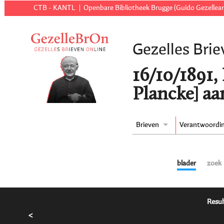
CTB - KANTL
Openbare Bibliotheek Brugge (Guido Gezellear
Gezelles Brie
16/10/1891,
Plancke] aa
Brieven
Verantwoordi
blader
zoek
Resul
<