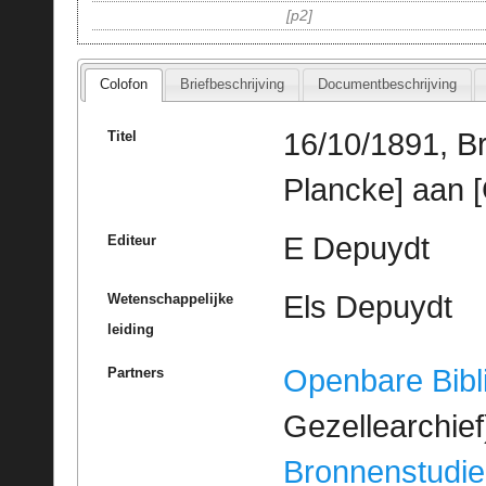
p2
Colofon
Briefbeschrijving
Documentbeschrijving
16/10/1891, B
Titel
Plancke] aan [
E Depuydt
Editeur
Els Depuydt
Wetenschappelijke
leiding
Openbare Bibl
Partners
Gezellearchief
Bronnenstudie