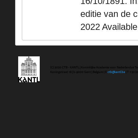
16/10/1891. I
editie van de 
2022 Availabl
(C) 2020 CTB - KANTL | Koninklijke Academie voor Nederlandse Ta
Koningstraat 18 | b-9000 Gent | Belgium | E
ctb@kantl.be
| T +32 (0