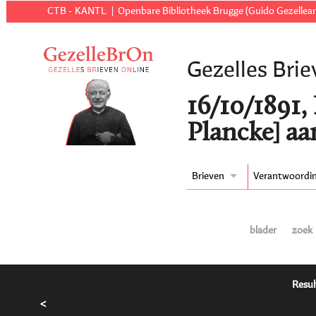
CTB - KANTL
Openbare Bibliotheek Brugge (Guido Gezellear
Gezelles Brie
16/10/1891,
Plancke] aa
Brieven
Verantwoordi
blader
zoek
Resul
<