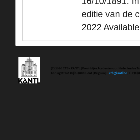
16/10/1891. I
editie van de 
2022 Availabl
(C) 2020 CTB - KANTL | Koninklijke Academie voor Nederlandse Ta
Koningstraat 18 | b-9000 Gent | Belgium | E
ctb@kantl.be
| T +32 (0