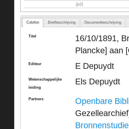
p2
Colofon
Briefbeschrijving
Documentbeschrijving
16/10/1891, B
Titel
Plancke] aan [
E Depuydt
Editeur
Els Depuydt
Wetenschappelijke
leiding
Openbare Bibl
Partners
Gezellearchief
Bronnenstudie