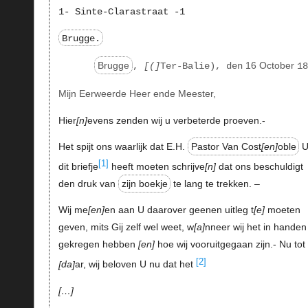
1- Sinte-Clarastraat -1
Brugge.
Brugge
16 October
,
(
Ter-Balie), den
18
Mijn Eerweerde Heer ende Meester,
Hier
n
evens zenden wij u verbeterde proeven.-
Het spijt ons waarlijk dat E.H.
Pastor Van Cost
en
oble
[1]
dit briefje
heeft moeten schrijve
n
dat ons beschuldigt
den druk van
zijn boekje
te lang te trekken. –
Wij me
en
en aan U daarover geenen uitleg t
e
moeten
geven, mits Gij zelf wel weet, w
a
nneer wij het in handen
gekregen hebben
en
hoe wij vooruitgegaan zijn.- Nu tot
[2]
da
ar, wij beloven U nu dat het
…