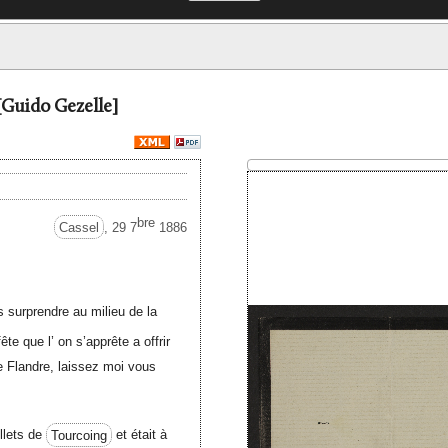
[Guido Gezelle]
bre
Cassel
, 29 7
1886
s surprendre au milieu de la
fête que l’ on s’apprête a offrir
e Flandre, laissez moi vous
llets de
Tourcoing
et était à