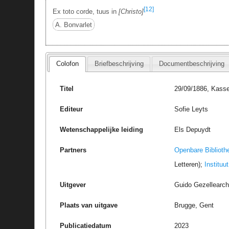
[12]
Ex toto corde, tuus in
Christo
A. Bonvarlet
Colofon
Briefbeschrijving
Documentbeschrijving
Titel
29/09/1886, Kasse
Editeur
Sofie Leyts
Wetenschappelijke leiding
Els Depuydt
Partners
Openbare Biblioth
Letteren);
Instituu
Uitgever
Guido Gezellearc
Plaats van uitgave
Brugge, Gent
Publicatiedatum
2023