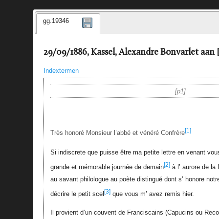
gg.19346
29/09/1886, Kassel, Alexandre Bonvarlet aan 
Indextermen
p1
[1]
Très honoré Monsieur l’abbé et vénéré Confrère
Si indiscrete que puisse être ma petite lettre en venant vou
[2]
grande et mémorable journée de demain
à l’ aurore de la 
au savant philologue au poète distingué dont s’ honore notr
[3]
décrire le petit scel
que vous m’ avez remis hier.
Il provient d’un couvent de Franciscains (Capucins ou Reco