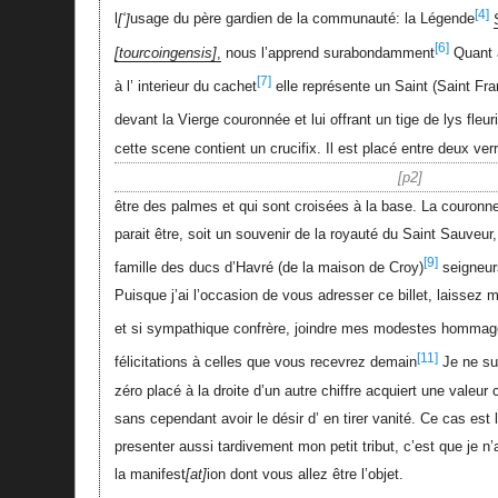
[4]
l
‘
usage du père gardien de la communauté: la Légende
[6]
tourcoingensis
,
nous l’apprend surabondamment
Quant a
[7]
à l’ interieur du cachet
elle représente un Saint (Saint Fr
devant la Vierge couronnée et lui offrant un tige de lys fleur
cette scene contient un crucifix. Il est placé entre deux ver
p2
être des palmes et qui sont croisées à la base. La couron
parait être, soit un souvenir de la royauté du Saint Sauveur, 
[9]
famille des ducs d’Havré (de la maison de Croy)
seigneur
Puisque j’ai l’occasion de vous adresser ce billet, laissez 
et si sympathique confrère, joindre mes modestes homma
[11]
félicitations à celles que vous recevrez demain
Je ne su
zéro placé à la droite d’un autre chiffre acquiert une valeur
sans cependant avoir le désir d’ en tirer vanité. Ce cas est 
presenter aussi tardivement mon petit tribut, c’est que je n’
la manifest
at
ion dont vous allez être l’objet.