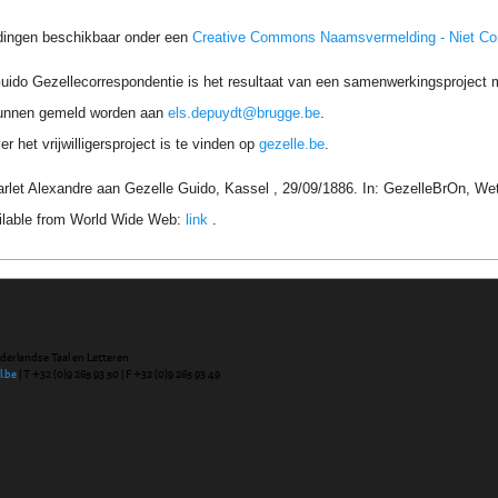
dingen beschikbaar onder een
Creative Commons Naamsvermelding - Niet C
uido Gezellecorrespondentie is het resultaat van een samenwerkingsproject me
unnen gemeld worden aan
els.depuydt@brugge.be
.
r het vrijwilligersproject is te vinden op
gezelle.be
.
arlet Alexandre aan Gezelle Guido, Kassel , 29/09/1886. In: GezelleBrOn, We
ilable from World Wide Web:
link
.
ederlandse Taal en Letteren
l.be
| T +32 (0)9 265 93 50 | F +32 (0)9 265 93 49