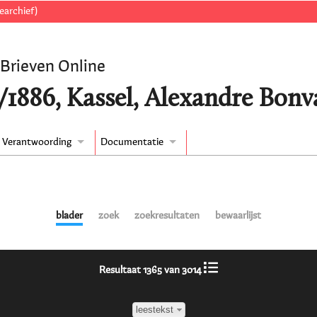
earchief)
 Brieven Online
/1886, Kassel, Alexandre Bonva
Verantwoording
Documentatie
blader
zoek
zoekresultaten
bewaarlijst
Resultaat 1365 van 3014
leestekst