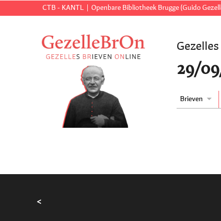
CTB - KANTL
Openbare Bibliotheek Brugge (Guido Gezell
Gezelles
29/09
Brieven
<