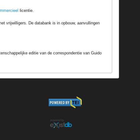
ommercieel
licentie.
t vrijwilligers. De databank is in opbouw, aanvullingen
tenschappelijke editie van de correspondentie van Guido