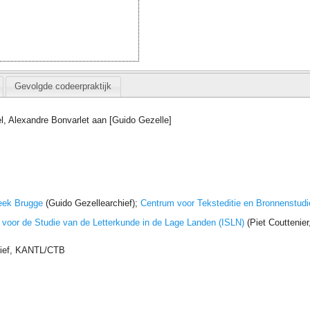
Gevolgde codeerpraktijk
l, Alexandre Bonvarlet aan [Guido Gezelle]
eek Brugge
(Guido Gezellearchief);
Centrum voor Teksteditie en Bronnenstudi
t voor de Studie van de Letterkunde in de Lage Landen (ISLN)
(Piet Couttenie
hief, KANTL/CTB