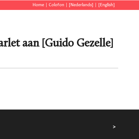
Home
Colofon
[Nederlands]
[English]
rlet aan [Guido Gezelle]
>