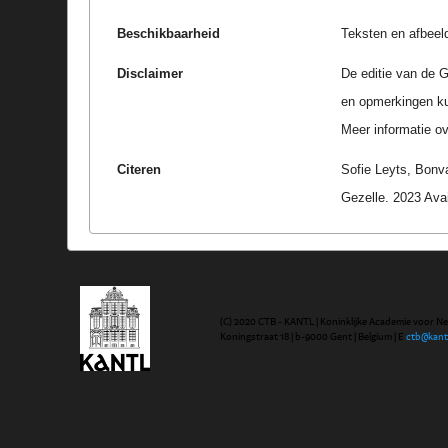
Beschikbaarheid
Teksten en afbeel
Disclaimer
De editie van de G
en opmerkingen k
Meer informatie ove
Citeren
Sofie Leyts, Bonv
Gezelle. 2023 Ava
(C) 2020 CTB - KANTL | Koninklijke Academie voor N
Koningstraat 18 | b-9000 Gent | Belgium | E
ctb@kant