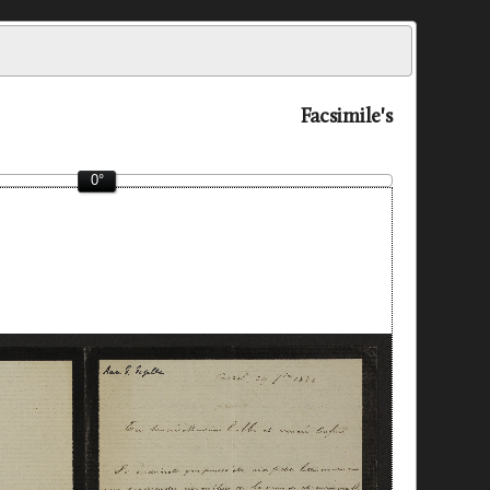
Facsimile's
0°