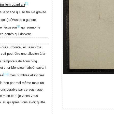
[5]
Sigillum guardiani
 la scène qui se trouve gravée
ançois) d’Assise à genoux
[8]
ie l’écusson
qui surmonte
res carrés qui doivent
ne qui surmonte l’écusson me
soit peut être une allusion à la
s temporels de Tourcoing.
moi cher Monsieur l’abbé, savant
[10]
ges
mes humbles et infinies
is rien par moi même mais un
 considerable par ce voisinage,
le mien et si je viens vous
ai su qu’après vous avoir quitté