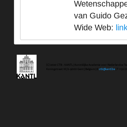
Wetenschappeli
van Guido Geze
Wide Web:
lin
(C) 2020 CTB - KANTL | Koninklijke Academie voor Nederlandse Ta
Koningstraat 18 | b-9000 Gent | Belgium | E
ctb@kantl.be
| T +32 (0