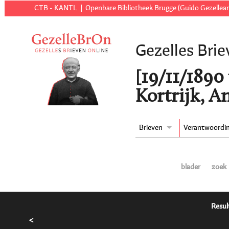
CTB - KANTL
Openbare Bibliotheek Brugge (Guido Gezellear
Gezelles Brie
[19/11/1890 t
Kortrijk, A
Brieven
Verantwoordi
blader
zoek
Resul
<