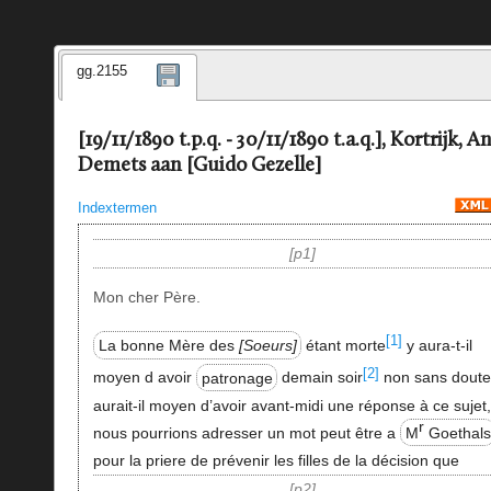
gg.2155
[19/11/1890 t.p.q. - 30/11/1890 t.a.q.], Kortrijk, A
Demets aan [Guido Gezelle]
Indextermen
p1
Mon cher Père.
[1]
La bonne Mère des
Soeurs
étant morte
y aura-t-il
[2]
moyen d avoir
patronage
demain soir
non sans doute
aurait-il moyen d’avoir avant-midi une réponse à ce sujet,
r
nous pourrions adresser un mot peut être a
M
Goethals
pour la priere de prévenir les filles de la décision que
p2