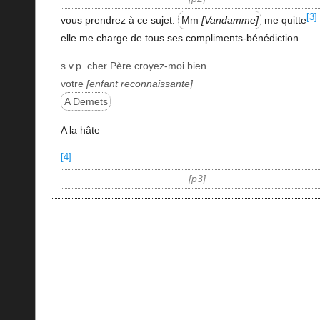
[3]
vous prendrez à ce sujet.
Mm
Vandamme
me quitte
elle me charge de tous ses compliments-bénédiction.
s.v.p. cher Père croyez-moi bien
votre
enfant reconnaissante
A Demets
A la hâte
[4]
p3