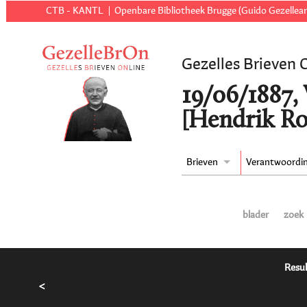
CTB - KANTL
Openbare Bibliotheek Brugge (Guido Gezellear
Gezelles Brieven 
19/06/1887, 
[Hendrik R
Brieven
Verantwoordi
blader
zoek
Resul
<