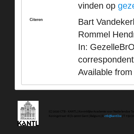
vinden op
geze
Bart Vandeker
Citeren
Rommel Hendri
In: GezelleBrO
correspondent
Available fro
(C) 2020 CTB - KANTL | Koninklijke Academie voor Nederlandse Ta
Koningstraat 18 | b-9000 Gent | Belgium | E
ctb@kantl.be
| T +32 (0