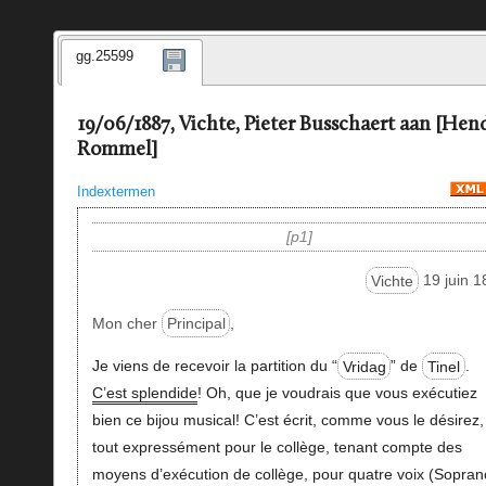
gg.25599
19/06/1887, Vichte, Pieter Busschaert aan [Hen
Rommel]
Indextermen
p1
Vichte
19 juin 1
Mon cher
Principal
,
Je viens de recevoir la partition du “
Vridag
” de
Tinel
.
C’est splendide
! Oh, que je voudrais que vous exécutiez
bien ce bijou musical! C’est écrit, comme vous le désirez,
tout expressément pour le collège, tenant compte des
moyens d’exécution de collège, pour quatre voix (Sopran