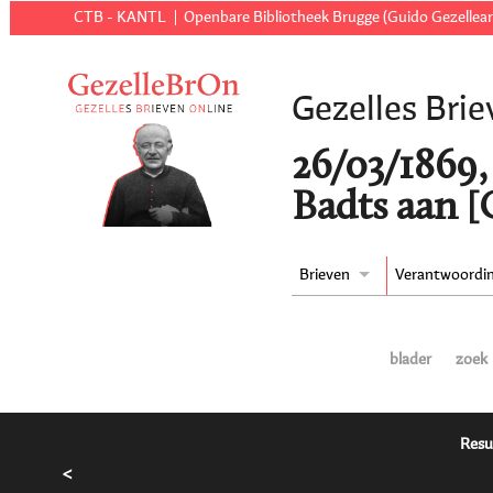
CTB - KANTL
Openbare Bibliotheek Brugge (Guido Gezellear
Gezelles Brie
26/03/1869,
Badts aan [
Brieven
Verantwoordi
blader
zoek
Resu
<