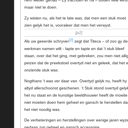
hem weder gehad – Zy trachtten er na – boden vele wins
maar niet te doen.
Zy wisten nu, als het te late was, dat men een stuk moet
zien gelyk het is, vooraleer dat men het verwyst.
p2
[2]
Als uw geeerde schryver
zegt dat Titeca – of zoo gy d
werkman namen wilt - lapte en tapte en dat ‘t stuk bleef
staan, over dat het ging, met gebreken, zou men niet alli
peizen dat de preekstoel overtyd niet en geleek, dat het 
onziende stuk was.
Nogthans ‘t was ver daar van. Overtyd gelyk nu, heeft hy
altyd allerschoonst geschenen. ‘t Stuk stond overtyd gely
het nu staat en de kunstige beeldhouwer heeft de moeite
niet moeten doen hem geheel en gansch te herstellen da
het niet noodig was.
De verbeteringen en herstellingen over eenige jaren wyz
gedaan zyn geheel en gansch accessoire.