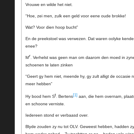
Vrouwe en wilde het niet.
“Hoe, zei men, zulk een geld voor eene oude brokke!
Wat? Voor dien hoop bucht”
En de preekstoel was verwezen. Dat waren oolyke kende
enee?
r
M
. Verhelst was geen man om daarom den moed in zyn
schoenen te laten zinken
“Geert gy hem niet, meende hy, gy zult alligt de occasie n
meer hebben”
t
[1]
Hy bood hem S
. Bertens
aan, die hem overnam, plaat
en schoone verniste.
Iedereen stond er verbaasd over.
Blyde zouden zy nu tot OLV. Geweest hebben, hadden z