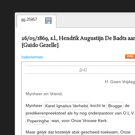
gg.25957
26/03/1869, s.l., Hendrik Augustijn De Badts aa
[Guido Gezelle]
Indextermen
p1
H. Goen Vrijdag
Mynheer en Vriend,
Mynheer
Karel Ignatius Verhelst
kocht te
Brugge
de
predikerenpreekstoel als hy nog onderpastoor van O.L.V.
Poperinghe
was, voor Onze Vrouwe Kerk.
Maar gelyk dat kostelyk stuk gescheed toekwam, Onze