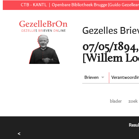
CTB - KANTL
Openbare Bibliotheek Brugge (Guido Gezellear
Gezelles Brie
07/05/1894,
[Willem Lo
Brieven
Verantwoordi
blader
zoek
Resul
<