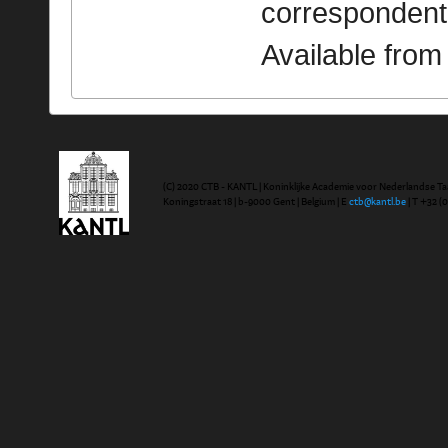
correspondent
Available fro
(C) 2020 CTB - KANTL | Koninklijke Academie voor Nederlandse Ta
Koningstraat 18 | b-9000 Gent | Belgium | E
ctb@kantl.be
| T +32 (0