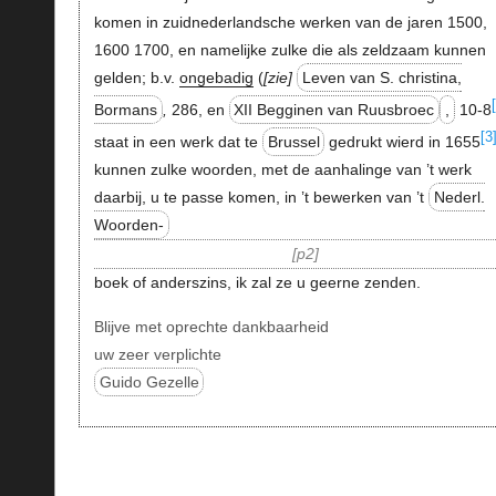
komen in zuidnederlandsche werken van de jaren 1500,
1600 1700, en namelijke zulke die als zeldzaam kunnen
gelden; b.v.
ongebadig
(
zie
Leven van S. christina,
Bormans
,
286, en
XII Begginen van Ruusbroec
,
10-8
[3
staat in een werk dat te
Brussel
gedrukt wierd in 1655
kunnen zulke woorden, met de aanhalinge van ’t werk
daarbij, u te passe komen, in ’t bewerken van ’t
Nederl.
Woorden-
p2
boek of anderszins, ik zal ze u geerne zenden.
Blijve met oprechte dankbaarheid
uw zeer verplichte
Guido Gezelle