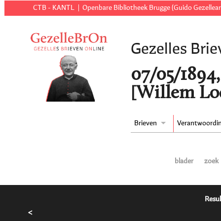
CTB - KANTL
Openbare Bibliotheek Brugge (Guido Gezellear
Gezelles Brie
07/05/1894,
[Willem Lo
Brieven
Verantwoordi
blader
zoek
Resul
<