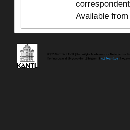
correspondent
Available fro
(C) 2020 CTB - KANTL | Koninklijke Academie voor Nederlandse Ta
Koningstraat 18 | b-9000 Gent | Belgium | E
ctb@kantl.be
| T +32 (0