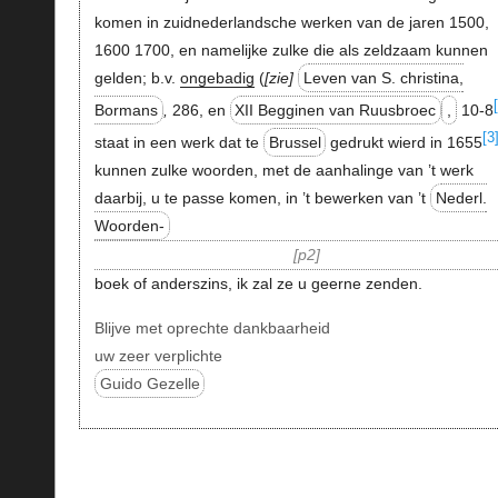
komen in zuidnederlandsche werken van de jaren 1500,
1600 1700, en namelijke zulke die als zeldzaam kunnen
gelden; b.v.
ongebadig
(
zie
Leven van S. christina,
Bormans
,
286, en
XII Begginen van Ruusbroec
,
10-8
[3
staat in een werk dat te
Brussel
gedrukt wierd in 1655
kunnen zulke woorden, met de aanhalinge van ’t werk
daarbij, u te passe komen, in ’t bewerken van ’t
Nederl.
Woorden-
p2
boek of anderszins, ik zal ze u geerne zenden.
Blijve met oprechte dankbaarheid
uw zeer verplichte
Guido Gezelle