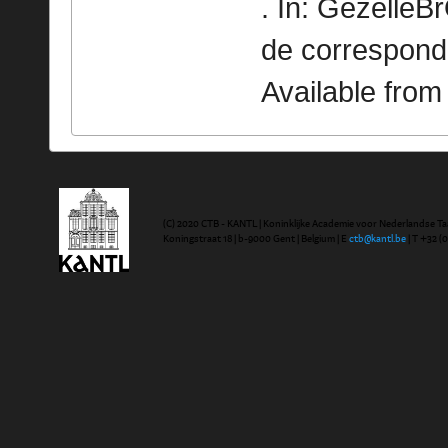
. In: GezelleB
de correspond
Available fro
(C) 2020 CTB - KANTL | Koninklijke Academie voor Nederlandse Ta
Koningstraat 18 | b-9000 Gent | Belgium | E
ctb@kantl.be
| T +32 (0