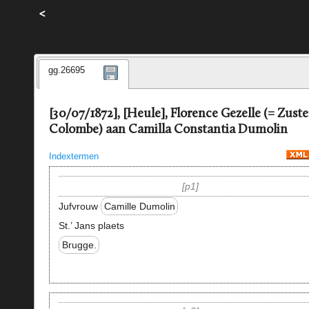
<
gg.26695
[30/07/1872], [Heule], Florence Gezelle (= Zuste
Colombe) aan Camilla Constantia Dumolin
Indextermen
p1
Jufvrouw
Camille Dumolin
St.’ Jans plaets
Brugge.