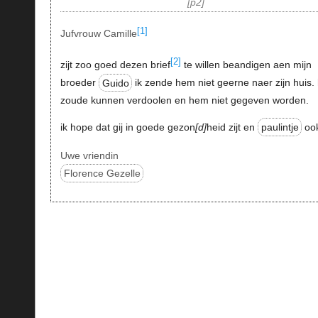
p2
[1]
Jufvrouw Camille
[2]
zijt zoo goed dezen brief
te willen beandigen aen mijn
broeder
Guido
ik zende hem niet geerne naer zijn huis. 
zoude kunnen verdoolen en hem niet gegeven worden.
ik hope dat gij in goede gezon
d
heid zijt en
paulintje
oo
Uwe vriendin
Florence Gezelle