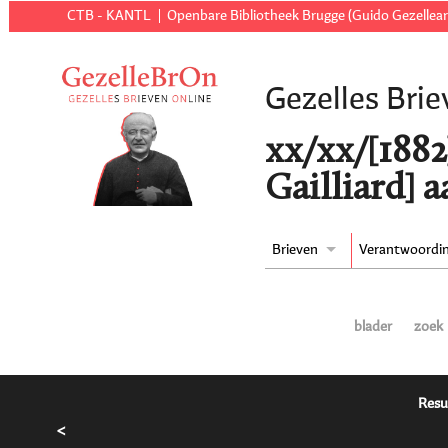
CTB - KANTL
Openbare Bibliotheek Brugge (Guido Gezellear
Gezelles Brie
xx/xx/[1882
Gailliard] 
Brieven
Verantwoordi
blader
zoek
Resu
<