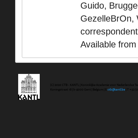
Guido, Brugge 
GezelleBrOn, 
correspondent
Available fro
(C) 2020 CTB - KANTL | Koninklijke Academie voor Nederlandse Ta
Koningstraat 18 | b-9000 Gent | Belgium | E
ctb@kantl.be
| T +32 (0