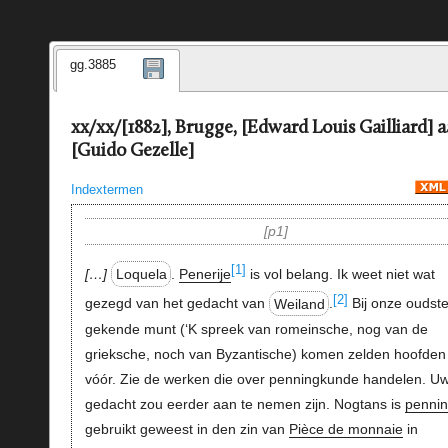
gg.3885
xx/xx/[1882], Brugge, [Edward Louis Gailliard] 
[Guido Gezelle]
Indextermen
p1
[1]
…
Loquela
.
Penerije
is vol belang. Ik weet niet wat
[2]
gezegd van het gedacht van
Weiland
.
Bij onze oudst
gekende munt (‘K spreek van romeinsche, nog van de
grieksche, noch van Byzantische) komen zelden hoofden
vóór. Zie de werken die over penningkunde handelen. U
gedacht zou eerder aan te nemen zijn. Nogtans is
penni
gebruikt geweest in den zin van
Pièce de monnaie
in