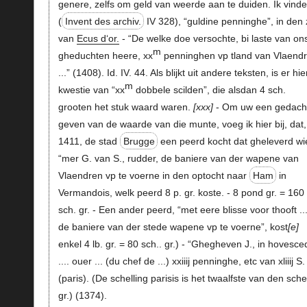
genere, zelfs om geld van weerde aan te duiden. Ik vinde
(
Invent des archiv.
IV 328), “guldine penninghe”, in den 
van
Ecus d‘or.
- “De welke doe versochte, bi laste van on
m
gheduchten heere, xx
penninghen vp tland van Vlaend
...” (1408). Id. IV. 44. Als blijkt uit andere teksten, is er hie
m
kwestie van “xx
dobbele scilden”, die alsdan 4 sch.
grooten het stuk waard waren.
xxx
- Om uw een gedacht
geven van de waarde van die munte, voeg ik hier bij, dat,
1411, de stad
Brugge
een peerd kocht dat gheleverd wi
“mer G. van S., rudder, de baniere van der wapene van
Vlaendren vp te voerne in den optocht naar
Ham
in
Vermandois, welk peerd 8 p. gr. koste. - 8 pond gr. = 160
sch. gr. - Een ander peerd, “met eere blisse voor thooft ...
de baniere van der stede wapene vp te voerne”, kost
e
enkel 4 lb. gr. = 80 sch.. gr.) - “Ghegheven J., in hovesc
.... ouer ... (du chef de ...) xxiiij penninghe, etc van xliiij S.
(paris). (De schelling parisis is het twaalfste van den schel
gr.) (1374).